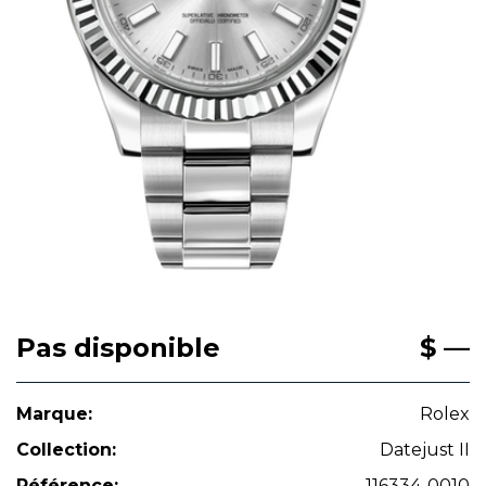
Pas disponible
$ —
Marque:
Rolex
Collection:
Datejust II
Référence:
116334-0010