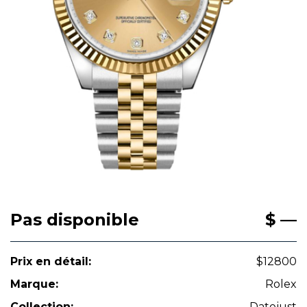
Pas disponible
$ —
Prix en détail:
$12800
Marque:
Rolex
Collection:
Datejust