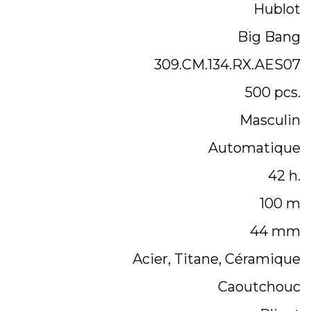
Hublot
Big Bang
309.CM.134.RX.AES07
500 pcs.
Masculin
Automatique
42 h.
100 m
44 mm
Acier, Titane, Céramique
Caoutchouc