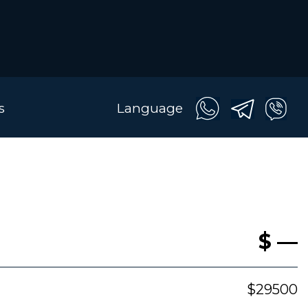
s
Language
$ —
$29500