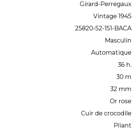
Girard-Perregaux
Vintage 1945
25820-52-151-BACA
Masculin
Automatique
36 h.
30 m
32 mm
Or rose
Cuir de crocodile
Pliant