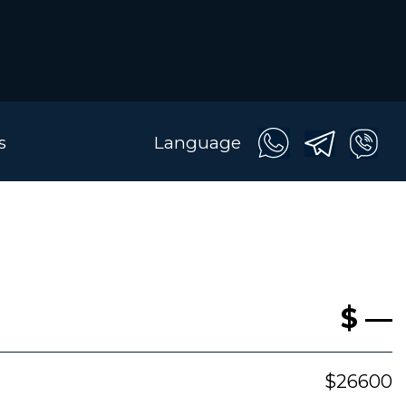
s
Language
$ —
$26600