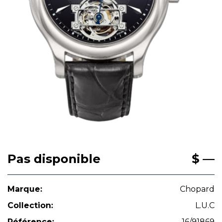
Pas disponible
$ —
Marque:
Chopard
Collection:
L.U.C
Référence:
16/91869