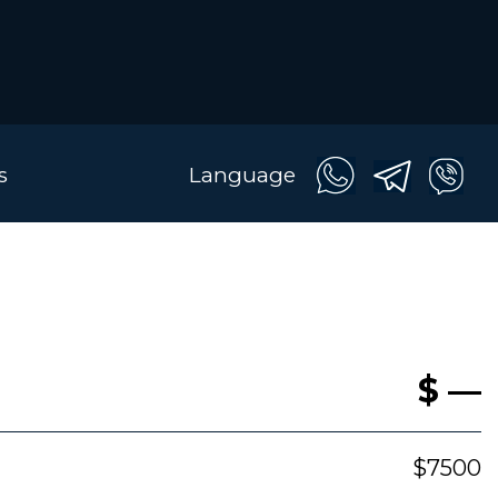
s
Language
$ —
$7500