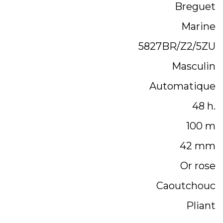
Breguet
Marine
5827BR/Z2/5ZU
Masculin
Automatique
48 h.
100 m
42 mm
Or rose
Caoutchouc
Pliant