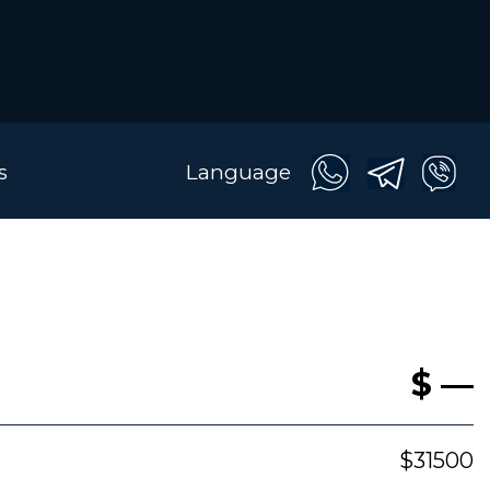
s
Language
$ —
$31500