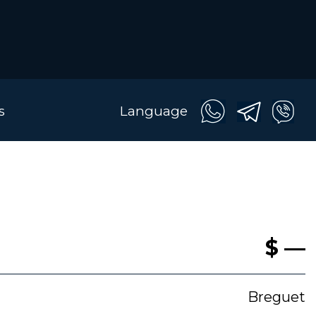
s
Language
$ —
Breguet