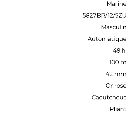
Marine
5827BR/12/5ZU
Masculin
Automatique
48 h.
100 m
42 mm
Or rose
Caoutchouc
Pliant